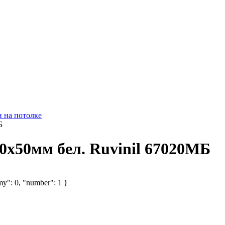
и на потолке
Б
0х50мм бел. Ruvinil 67020МБ
my": 0, "number": 1 }