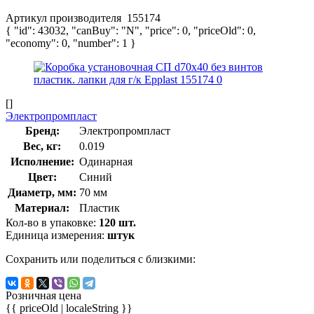
Артикул производителя
155174
{ "id": 43032, "canBuy": "N", "price": 0, "priceOld": 0,
"economy": 0, "number": 1 }
[]
Электропромпласт
Бренд:
Электропромпласт
Вес, кг:
0.019
Исполнение:
Одинарная
Цвет:
Синий
Диаметр, мм:
70 мм
Материал:
Пластик
Кол-во в упаковке:
120 шт.
Единица измерения:
штук
Сохранить или поделиться с близкими:
Розничная цена
{{ priceOld | localeString }}