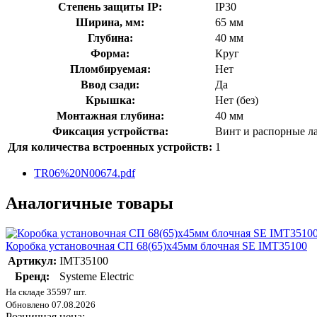
Степень защиты IP:
IP30
Ширина, мм:
65 мм
Глубина:
40 мм
Форма:
Круг
Пломбируемая:
Нет
Ввод сзади:
Да
Крышка:
Нет (без)
Монтажная глубина:
40 мм
Фиксация устройства:
Винт и распорные л
Для количества встроенных устройств:
1
TR06%20N00674.pdf
Аналогичные товары
Коробка установочная СП 68(65)х45мм блочная SE IMT35100
Артикул:
IMT35100
Бренд:
Systeme Electric
На складе 35597 шт.
Обновлено 07.08.2026
Розничная цена: