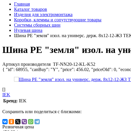
Главная
Каталог товаров
Изделия для электромонтажа
Коробки, клеммы и сопутствующие товары
Системы сборных шин
Нулевая шина
Шина PE "земля" изол. на универс. держ. 8х12-12-ЖЗ 
Шина PE "земля" изол. на у
Артикул производителя
TF-NN20-12-KL-K52
{ "id": 68955, "canBuy": "Y", "price": 456.02, "priceOld": 0, "econ
[]
IEK
Бренд:
IEK
Сохранить или поделиться с близкими:
Розничная цена