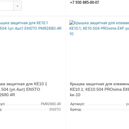
+7 930 885-00-07
УТОЧНИТЬ
+
КУПИТЬ
ка защитная для KE10.1
Крышка защитная для клеммн
.504 (уп.4шт) ENSTO
KE10.1; KE10.504 PROxima EK
2680.4R
ke-10
ул:
PMR2680.4R
Артикул:
p
д:
ENSTO
Бренд: