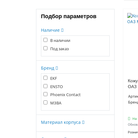
Подбор параметров
Наличие
В наличии
Под заказ
Бренд
EKF
Кожу
ENSTO
ОАЗ 
Phoenix Contact
Артик
МЗВА
Брен
На 
Материал корпуса
Обнов
Розни