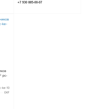
+7 930 885-00-07
 ЦЕНУ
УТОЧНИТЬ ЦЕНУ
иков
F pc-
c-ke-10
EKF