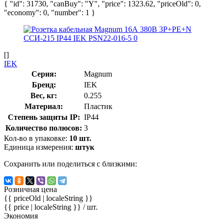
{ "id": 31730, "canBuy": "Y", "price": 1323.62, "priceOld": 0,
"economy": 0, "number": 1 }
[]
IEK
Серия:
Magnum
Бренд:
IEK
Вес, кг:
0.255
Материал:
Пластик
Степень защиты IP:
IP44
Количество полюсов:
3
Кол-во в упаковке:
10 шт.
Единица измерения:
штук
Сохранить или поделиться с близкими:
Розничная цена
{{ priceOld | localeString }}
{{ price | localeString }}
/ шт.
Экономия