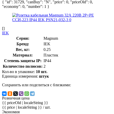
{ "id": 31729, "canBuy": "N", "price": 0, "priceOld": 0,
"economy": 0, "number": 1 }
[]
IEK
Серия:
Magnum
Бренд:
IEK
Вес, кг:
0.25
Материал:
Пластик
Степень защиты IP:
IP44
Количество полюсов:
2
Кол-во в упаковке:
10 шт.
Единица измерения:
штук
Сохранить или поделиться с близкими:
Розничная цена
{{ priceOld | localeString }}
{{ price | localeString }}
/ шт.
Экономия