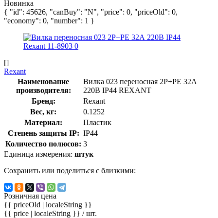
Новинка
{ "id": 45626, "canBuy": "N", "price": 0, "priceOld": 0,
"economy": 0, "number": 1 }
[]
Rexant
Наименование
Вилка 023 переносная 2Р+РЕ 32А
производителя:
220В IP44 REXANT
Бренд:
Rexant
Вес, кг:
0.1252
Материал:
Пластик
Степень защиты IP:
IP44
Количество полюсов:
3
Единица измерения:
штук
Сохранить или поделиться с близкими:
Розничная цена
{{ priceOld | localeString }}
{{ price | localeString }}
/ шт.