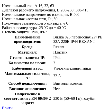
Номинальный ток, А 16, 32, 63
Диапазон рабочего напряжения, В 200-250; 380-415
Номинальное напряжение по изоляции, В 500
Номинальная частота сети, Гц 50
Положение заземляющего контакта, ч 6
Рабочая температура -25 °С до + 40 °С
Степень защиты IP44, IP67
Наименование
Вилка 023 переносная 2Р+РЕ
производителя:
32А 220В IP44 REXANT
Бренд:
Rexant
Материал:
Пластик
Степень защиты IP:
IP44
Количество полюсов:
3
Кабельный ввод:
Уплотнительная гайка
Максимальная сила тока,
32 А
А:
Способ подключения:
Винтовая клемма
Военное исполнение:
Нет
Напряжение в
соответствии с EN 60309-2
230 В (50+60 Гц) голубая
и цвет:
Войти