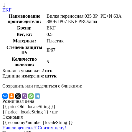
[]
EKF
Наименование
Вилка переносная 035 3Р+РЕ+N 63А
производителя:
380В IP67 EKF PROxima
Бренд:
EKF
Вес, кг:
0.5
Материал:
Пластик
Степень защиты
IP67
IP:
Количество
5
полюсов:
Кол-во в упаковке:
2 шт.
Единица измерения:
штук
Сохранить или поделиться с близкими:
Розничная цена
{{ priceOld | localeString }}
{{ price | localeString }}
/ шт.
Экономия
{{ economy*number | localeString }}
Нашли дешевле? Снизим цену!