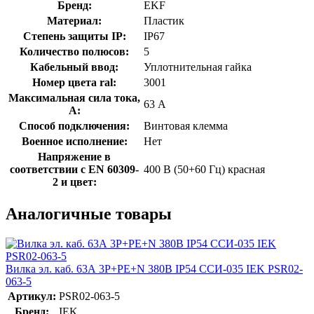
Бренд:
EKF
Материал:
Пластик
Степень защиты IP:
IP67
Количество полюсов:
5
Кабельный ввод:
Уплотнительная гайка
Номер цвета ral:
3001
Максимальная сила тока,
63 А
А:
Способ подключения:
Винтовая клемма
Военное исполнение:
Нет
Напряжение в
соответствии с EN 60309-
400 В (50+60 Гц) красная
2 и цвет:
Аналогичные товары
Вилка эл. каб. 63А 3P+PE+N 380В IP54 ССИ-035 IEK PSR02-
063-5
Артикул:
PSR02-063-5
Бренд:
IEK