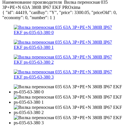
Наименование производителя
Вилка переносная 035
3Р+РЕ+N 63А 380В IP67 EKF PROxima
{ "id": 44419, "canBuy": "Y", "price": 3300.05, "priceOld": 0,
"economy": 0, "number": 1 }