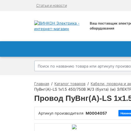
Статьи и новости
Ваш поставщик электр
оборудования
Главная
Каталог товаров
Кабели, провода и а
ПуВнг(А)-LS 1х1.5 450/750В Ж/З (бухта) (м) ЭЛЕ
Провод ПуВнг(А)-LS 1х1.
Артикул производителя
M0004057
Новин