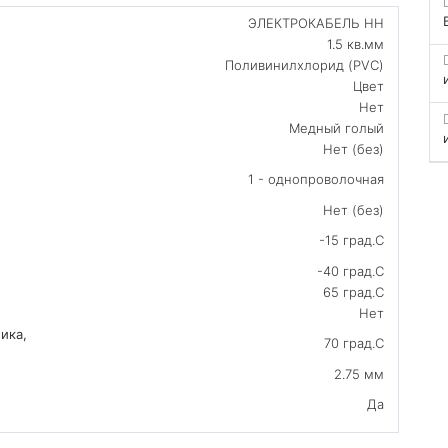
ЭЛЕКТРОКАБЕЛЬ НН
1.5 кв.мм
Поливинилхлорид (PVC)
Цвет
Нет
Медный голый
Нет (без)
1 - однопроволочная
Нет (без)
-15 град.C
-40 град.C
65 град.C
Нет
ика,
70 град.C
2.75 мм
Да