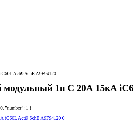
iC60L Acti9 SchE A9F94120
модульный 1п C 20А 15кА iC6
 0, "number": 1 }