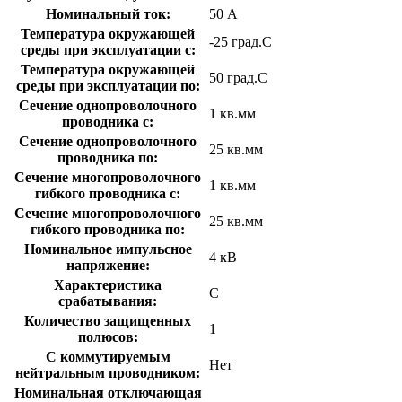
Номинальный ток:
50 А
Температура окружающей
-25 град.C
среды при эксплуатации с:
Температура окружающей
50 град.C
cреды при эксплуатации по:
Сечение однопроволочного
1 кв.мм
проводника с:
Сечение однопроволочного
25 кв.мм
проводника по:
Сечение многопроволочного
1 кв.мм
гибкого проводника с:
Сечение многопроволочного
25 кв.мм
гибкого проводника по:
Номинальное импульсное
4 кВ
напряжение:
Характеристика
C
срабатывания:
Количество защищенных
1
полюсов:
С коммутируемым
Нет
нейтральным проводником:
Номинальная отключающая