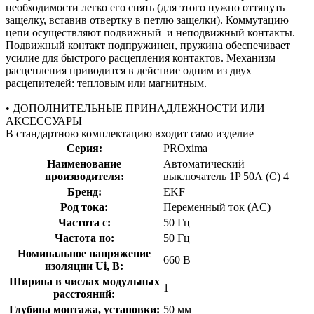
необходимости легко его снять (для этого нужно оттянуть
защелку, вставив отвертку в петлю защелки). Коммутацию
цепи осуществляют подвижный и неподвижный контакты.
Подвижный контакт подпружинен, пружина обеспечивает
усилие для быстрого расцепления контактов. Механизм
расцепления приводится в действие одним из двух
расцепителей: тепловым или магнитным.
• ДОПОЛНИТЕЛЬНЫЕ ПРИНАДЛЕЖНОСТИ ИЛИ
АКСЕССУАРЫ
В стандартною комплектацию входит само изделие
Серия:
PROxima
Наименование
Автоматический
производителя:
выключатель 1P 50А (C) 4
Бренд:
EKF
Род тока:
Переменный ток (AC)
Частота с:
50 Гц
Частота по:
50 Гц
Номинальное напряжение
660 В
изоляции Ui, В:
Ширина в числах модульных
1
расстояний:
Глубина монтажа, установки:
50 мм