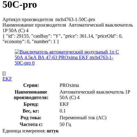
50C-pro
Артикул производителя
mcb4763-1-50C-pro
Наименование производителя
Автоматический выключатель
1P 50А (C) 4
{ "id": 29155, "canBuy": "Y", "price": 361.14, "priceOld": 0,
"economy": 0, "number": 1 }
[]
EKF
Серия:
PROxima
Наименование
Автоматический выключатель 1P
производителя:
50А (C) 4
Бренд:
EKF
Вес, кг:
0.1
Род тока:
Переменный ток (AC)
Частота с:
50 Гц
Единица измерения:
штук