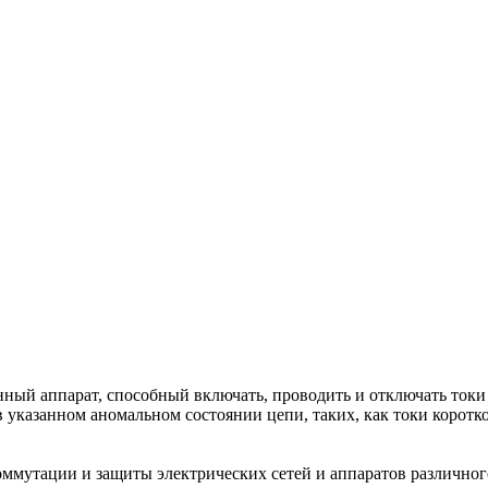
й аппарат, способный включать, проводить и отключать токи п
в указанном аномальном состоянии цепи, таких, как токи коротк
коммутации и защиты электрических сетей и аппаратов различно