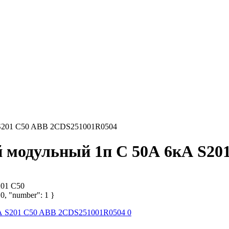
 S201 C50 ABB 2CDS251001R0504
 модульный 1п C 50А 6кА S20
201 C50
 0, "number": 1 }