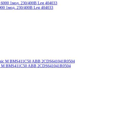
00 1мод. 230/400В Leg 404033
sic M BMS411C50 ABB 2CDS641041R0504