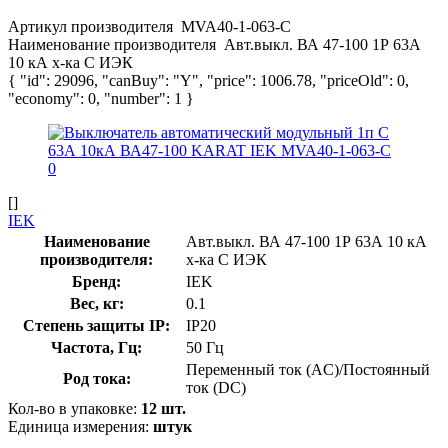
Артикул производителя
MVA40-1-063-C
Наименование производителя
Авт.выкл. ВА 47-100 1Р 63А
10 кА х-ка С ИЭК
{ "id": 29096, "canBuy": "Y", "price": 1006.78, "priceOld": 0,
"economy": 0, "number": 1 }
[]
IEK
Наименование
Авт.выкл. ВА 47-100 1Р 63А 10 кА
производителя:
х-ка С ИЭК
Бренд:
IEK
Вес, кг:
0.1
Степень защиты IP:
IP20
Частота, Гц:
50 Гц
Переменный ток (AC)/Постоянный
Род тока:
ток (DC)
Кол-во в упаковке:
12 шт.
Единица измерения:
штук