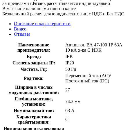
За пределами г.Рязань рассчитывается индивидуально
В магазине наличными или по карте
Безналичный расчет для юридических лиц с НДС и Без НДС
Описание и характеристики
Видео
Отзывы
Наименование
Авт.выкл. ВА 47-100 1Р 63А
производителя:
10 кА х-ка С ИЭК
Бренд:
IEK
Степень защиты IP:
IP20
Частота, Гц:
50 Гц
Переменный ток (AC)/
Род тока:
Постоянный ток (DC)
Ширина в числах
27
модульных расстояний:
Глубина монтажа,
74.3 мм
установки:
Номинальный ток:
63 А
Характеристика
C
срабатывания:
Номинальная отключающая