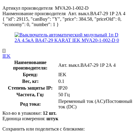
Артикул производителя
MVA20-1-002-D
Наименование производителя
Авт. выкл.ВА47-29 1Р 2А 4
{ "id": 29115, "canBuy": "Y", "price": 384.58, "priceOld": 0,
"economy": 0, "number": 1 }
[]
IEK
Наименование
Авт. выкл.ВА47-29 1Р 2А 4
производителя:
Бренд:
IEK
Вес, кг:
0.1
Степень защиты IP:
IP20
Частота, Гц:
50 Гц
Переменный ток (AC)/Постоянный
Род тока:
ток (DC)
Кол-во в упаковке:
12 шт.
Единица измерения:
штук
Сохранить или поделиться с близкими: