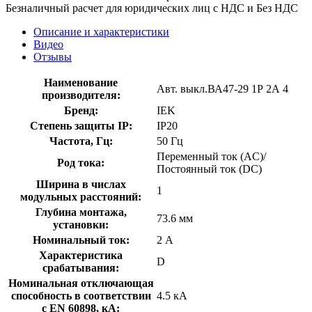
Безналичный расчет для юридических лиц с НДС и Без НДС
Описание и характеристики
Видео
Отзывы
Наименование
Авт. выкл.ВА47-29 1Р 2А 4
производителя:
Бренд:
IEK
Степень защиты IP:
IP20
Частота, Гц:
50 Гц
Переменный ток (AC)/
Род тока:
Постоянный ток (DC)
Ширина в числах
1
модульных расстояний:
Глубина монтажа,
73.6 мм
установки:
Номинальный ток:
2 А
Характеристика
D
срабатывания:
Номинальная отключающая
способность в соответствии
4.5 кА
с EN 60898, кА: