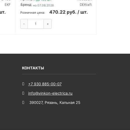
EKF
Бренд:
DEKraft
Обновлено 07.08.2026
шт.
470.22 руб. / шт.
Розничная цена:
-
+
Ь
КУПИТЬ
КОНТАКТЫ
+7 930 885-00-07
info@vinkon-electrica.ru
390027
,
Рязань
,
Кальная 25