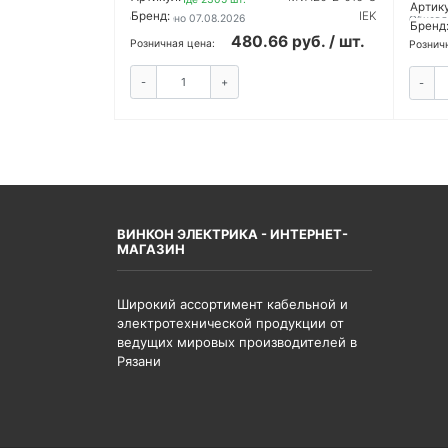
На с
Артику
Бренд:
IEK
Обновлено 07.08.2026
Обновл
Бренд
480.66 руб. / шт.
Розничная цена:
Рознич
-
+
-
КУПИТЬ
ВИНКОН ЭЛЕКТРИКА - ИНТЕРНЕТ-
МАГАЗИН
Широкий ассортимент кабельной и
электротехнической продукции от
ведущих мировых производителей в
Рязани