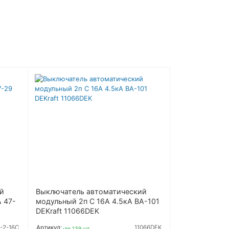
й
Выключатель автоматический
А 47-
модульный 2п C 16А 4.5кА ВА-101
DEKraft 11066DEK
-2-16C
Артикул:
11066DEK
На складе 139 шт.