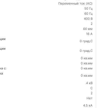
Переменный ток (AC)
50 Гц
60 Гц
400 В
2
44 мм
16 А
ации
0 град.C
ации
0 град.C
0 кв.мм
0 кв.мм
а с:
0 кв.мм
ка
0 кв.мм
4 кВ
C
2
Нет
4.5 кА