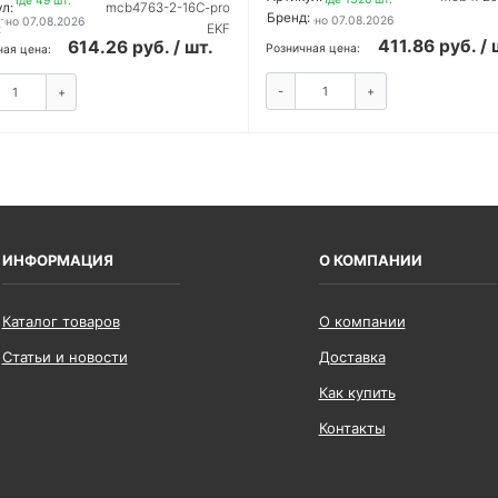
кладе 49 шт.
л:
mcb4763-2-16C-pro
Бренд:
Обновлено 07.08.2026
ено 07.08.2026
:
EKF
411.86 руб. / 
614.26 руб. / шт.
Розничная цена:
ная цена:
-
+
+
КУПИТ
КУПИТЬ
ИНФОРМАЦИЯ
О КОМПАНИИ
Каталог товаров
О компании
Статьи и новости
Доставка
Как купить
Контакты