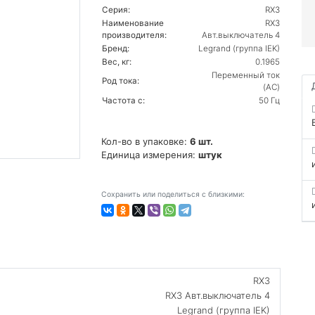
Серия:
RX3
Наименование
RX3
производителя:
Авт.выключатель 4
Бренд:
Legrand (группа IEK)
Вес, кг:
0.1965
Переменный ток
Род тока:
(AC)
Частота с:
50 Гц
Кол-во в упаковке:
6 шт.
Единица измерения:
штук
Сохранить или поделиться с близкими:
RX3
RX3 Авт.выключатель 4
Legrand (группа IEK)