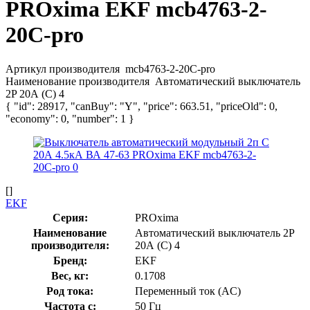
PROxima EKF mcb4763-2-
20C-pro
Артикул производителя
mcb4763-2-20C-pro
Наименование производителя
Автоматический выключатель
2P 20А (C) 4
{ "id": 28917, "canBuy": "Y", "price": 663.51, "priceOld": 0,
"economy": 0, "number": 1 }
[]
EKF
Серия:
PROxima
Наименование
Автоматический выключатель 2P
производителя:
20А (C) 4
Бренд:
EKF
Вес, кг:
0.1708
Род тока:
Переменный ток (AC)
Частота с:
50 Гц