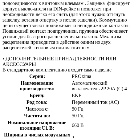
подсоединяются к винтовым клеммам . Защелка фиксирует
корпус выключателя на DIN-рейке и позволяет при
необходимости легко его снять (для этого нужно оттянуть
защелку, вставив отвертку в петлю защелки). Коммутацию
цепи осуществляют подвижный и неподвижный контакты.
Подвижный контакт подпружинен, пружина обеспечивает
усилие для быстрого расцепления контактов. Механизм
расцепления приводится в действие одним из двух
расцепителей: тепловым или магнитным.
• ДОПОЛНИТЕЛЬНЫЕ ПРИНАДЛЕЖНОСТИ ИЛИ
АКСЕССУАРЫ
В стандартною комплектацию входит само изделие
Серия:
PROxima
Наименование
Автоматический
производителя:
выключатель 2P 20А (C) 4
Бренд:
EKF
Род тока:
Переменный ток (AC)
Частота с:
50 Гц
Частота по:
50 Гц
Номинальное напряжение
660 В
изоляции Ui, В:
Ширина в числах модульных
2