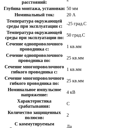
расстояний:
Глубина монтажа, установки:
50 мм
Номинальный ток:
20 А
Температура окружающей
-25 град.C
среды при эксплуатации с:
Температура окружающей
50 град.C
cреды при эксплуатации по:
Сечение однопроволочного
1 кв.мм
проводника с:
Сечение однопроволочного
25 кв.мм
проводника по:
Сечение многопроволочного
1 кв.мм
гибкого проводника с:
Сечение многопроволочного
25 кв.мм
гибкого проводника по:
Номинальное импульсное
4 кВ
напряжение:
Характеристика
C
срабатывания:
Количество защищенных
2
полюсов:
С коммутируемым
Да