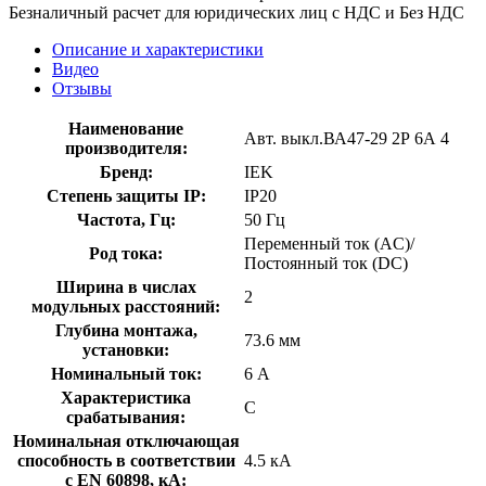
Безналичный расчет для юридических лиц с НДС и Без НДС
Описание и характеристики
Видео
Отзывы
Наименование
Авт. выкл.ВА47-29 2Р 6А 4
производителя:
Бренд:
IEK
Степень защиты IP:
IP20
Частота, Гц:
50 Гц
Переменный ток (AC)/
Род тока:
Постоянный ток (DC)
Ширина в числах
2
модульных расстояний:
Глубина монтажа,
73.6 мм
установки:
Номинальный ток:
6 А
Характеристика
C
срабатывания:
Номинальная отключающая
способность в соответствии
4.5 кА
с EN 60898, кА: