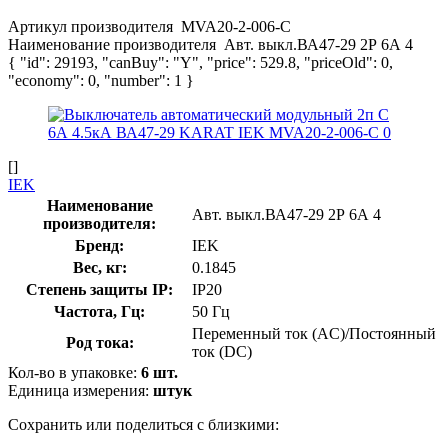
Артикул производителя
MVA20-2-006-C
Наименование производителя
Авт. выкл.ВА47-29 2Р 6А 4
{ "id": 29193, "canBuy": "Y", "price": 529.8, "priceOld": 0,
"economy": 0, "number": 1 }
[]
IEK
Наименование
Авт. выкл.ВА47-29 2Р 6А 4
производителя:
Бренд:
IEK
Вес, кг:
0.1845
Степень защиты IP:
IP20
Частота, Гц:
50 Гц
Переменный ток (AC)/Постоянный
Род тока:
ток (DC)
Кол-во в упаковке:
6 шт.
Единица измерения:
штук
Сохранить или поделиться с близкими: