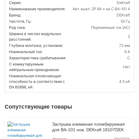
Серия:
DeKraft
Наименование производителя:
Авт. выкл. 2Р 6А х-ка C ВА-101 4
Бренд:
DEKraft
Частота, Гц:
50 Гц
Род тока:
Переменный ток (AC)
Ширина в числах модульных
2
расстояний:
Глубина монтажа, установки:
72 мм
Номинальный ток:
6 А
Характеристика срабатывания:
C
С коммутируемым
Нет
нейтральным проводником:
Номинальная отключающая
способность в соответствии с
4.5 кА
EN 60898, кА:
Сопутствующие товары
Заглушка клеммная пломбируемая
для ВА-101 нов. DEKraft 18107DEK