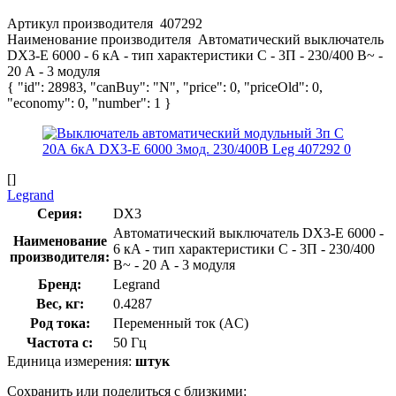
Артикул производителя
407292
Наименование производителя
Автоматический выключатель
DX3-E 6000 - 6 кА - тип характеристики C - 3П - 230/400 В~ -
20 А - 3 модуля
{ "id": 28983, "canBuy": "N", "price": 0, "priceOld": 0,
"economy": 0, "number": 1 }
[]
Legrand
Серия:
DX3
Автоматический выключатель DX3-E 6000 -
Наименование
6 кА - тип характеристики C - 3П - 230/400
производителя:
В~ - 20 А - 3 модуля
Бренд:
Legrand
Вес, кг:
0.4287
Род тока:
Переменный ток (AC)
Частота с:
50 Гц
Единица измерения:
штук
Сохранить или поделиться с близкими: