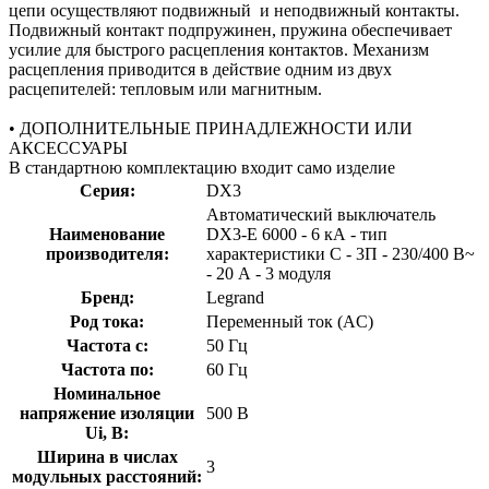
цепи осуществляют подвижный и неподвижный контакты.
Подвижный контакт подпружинен, пружина обеспечивает
усилие для быстрого расцепления контактов. Механизм
расцепления приводится в действие одним из двух
расцепителей: тепловым или магнитным.
• ДОПОЛНИТЕЛЬНЫЕ ПРИНАДЛЕЖНОСТИ ИЛИ
АКСЕССУАРЫ
В стандартною комплектацию входит само изделие
Серия:
DX3
Автоматический выключатель
Наименование
DX3-E 6000 - 6 кА - тип
производителя:
характеристики C - 3П - 230/400 В~
- 20 А - 3 модуля
Бренд:
Legrand
Род тока:
Переменный ток (AC)
Частота с:
50 Гц
Частота по:
60 Гц
Номинальное
напряжение изоляции
500 В
Ui, В:
Ширина в числах
3
модульных расстояний: