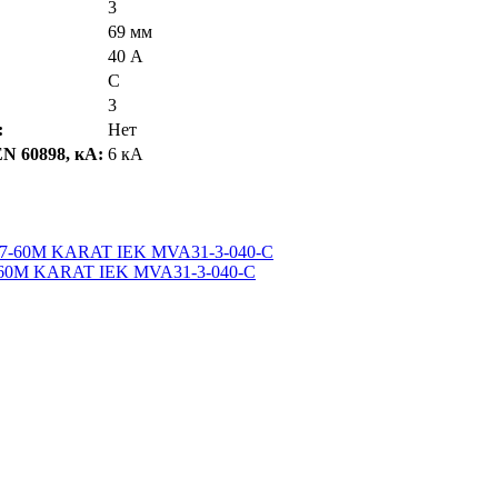
3
69 мм
40 А
C
3
:
Нет
N 60898, кА:
6 кА
7-60M KARAT IEK MVA31-3-040-C