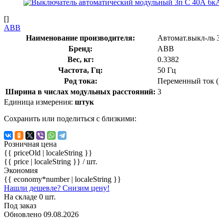
[]
ABB
Наименование производителя:
Автомат.выкл-ль 
Бренд:
ABB
Вес, кг:
0.3382
Частота, Гц:
50 Гц
Род тока:
Переменный ток 
Ширина в числах модульных расстояний:
3
Единица измерения:
штук
Сохранить или поделиться с близкими:
Розничная цена
{{ priceOld | localeString }}
{{ price | localeString }}
/ шт.
Экономия
{{ economy*number | localeString }}
Нашли дешевле? Снизим цену!
На складе 0 шт.
Под заказ
Обновлено 09.08.2026