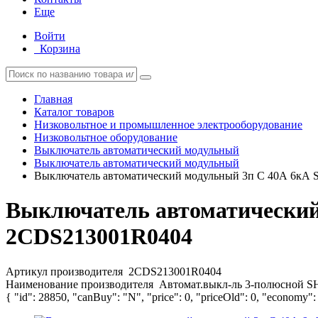
Еще
Войти
Корзина
Главная
Каталог товаров
Низковольтное и промышленное электрооборудование
Низковольтное оборудование
Выключатель автоматический модульный
Выключатель автоматический модульный
Выключатель автоматический модульный 3п C 40А 6кА
Выключатель автоматический
2CDS213001R0404
Артикул производителя
2CDS213001R0404
Наименование производителя
Автомат.выкл-ль 3-полюсной S
{ "id": 28850, "canBuy": "N", "price": 0, "priceOld": 0, "economy":