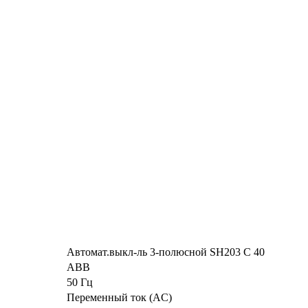
Автомат.выкл-ль 3-полюсной SH203 C 40
ABB
50 Гц
Переменный ток (AC)