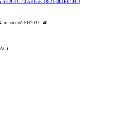
3-полюсной SH203 C 40
(AC)