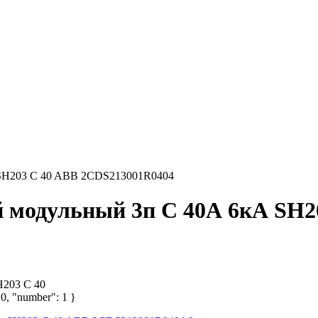
 SH203 C 40 ABB 2CDS213001R0404
 модульный 3п C 40А 6кА SH2
H203 C 40
 0, "number": 1 }