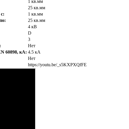
1 кв.мм
25 кв.мм
с:
1 кв.мм
по:
25 кв.мм
4 кВ
D
3
:
Нет
N 60898, кА:
4.5 кА
Нет
https://youtu.be/_s5KXPXQfFE