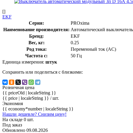
[]
EKF
Серия:
PROxima
Наименование производителя:
Автоматический выключатель 
Бренд:
EKF
Вес, кг:
0.25
Род тока:
Переменный ток (AC)
Частота с:
50 Гц
Единица измерения:
штук
Сохранить или поделиться с близкими:
Розничная цена
{{ priceOld | localeString }}
{{ price | localeString }}
/ шт.
Экономия
{{ economy*number | localeString }}
Нашли дешевле? Снизим цену!
На складе 0 шт.
Под заказ
Обновлено 09.08.2026