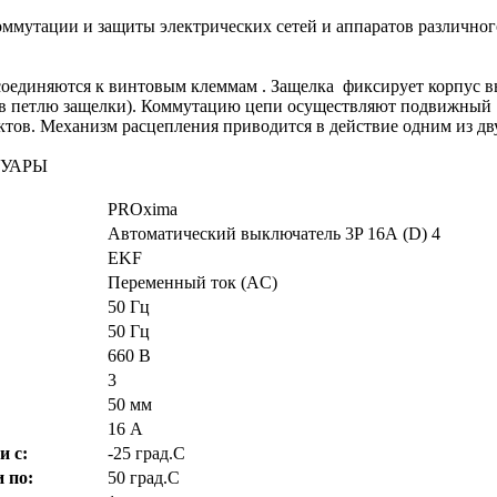
коммутации и защиты электрических сетей и аппаратов различно
оединяются к винтовым клеммам . Защелка фиксирует корпус вы
ртку в петлю защелки). Коммутацию цепи осуществляют подвижн
ктов. Механизм расцепления приводится в действие одним из д
СУАРЫ
PROxima
Автоматический выключатель 3P 16А (D) 4
EKF
Переменный ток (AC)
50 Гц
50 Гц
660 В
3
50 мм
16 А
 с:
-25 град.C
 по:
50 град.C