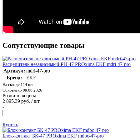
Сопутствующие товары
Расцепитель независимый РН-47 PROxima EKF mdri-47-pro
Артикул:
mdri-47-pro
Бренд:
EKF
На складе 114 шт.
Обновлено 09.08.2026
Розничная цена:
2 895.39 руб. / шт.
-
+
Купить
Блок-контакт БК-47 PROxima EKF mdbc-47-pro