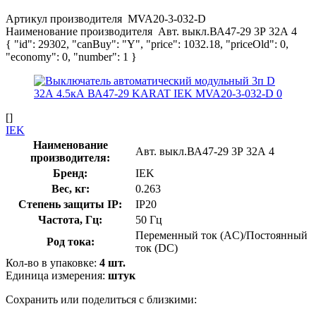
Артикул производителя
MVA20-3-032-D
Наименование производителя
Авт. выкл.ВА47-29 3Р 32А 4
{ "id": 29302, "canBuy": "Y", "price": 1032.18, "priceOld": 0,
"economy": 0, "number": 1 }
[]
IEK
Наименование
Авт. выкл.ВА47-29 3Р 32А 4
производителя:
Бренд:
IEK
Вес, кг:
0.263
Степень защиты IP:
IP20
Частота, Гц:
50 Гц
Переменный ток (AC)/Постоянный
Род тока:
ток (DC)
Кол-во в упаковке:
4 шт.
Единица измерения:
штук
Сохранить или поделиться с близкими: