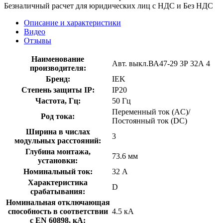
Безналичный расчет для юридических лиц с НДС и Без НДС
Описание и характеристики
Видео
Отзывы
Наименование
Авт. выкл.ВА47-29 3Р 32А 4
производителя:
Бренд:
IEK
Степень защиты IP:
IP20
Частота, Гц:
50 Гц
Переменный ток (AC)/
Род тока:
Постоянный ток (DC)
Ширина в числах
3
модульных расстояний:
Глубина монтажа,
73.6 мм
установки:
Номинальный ток:
32 А
Характеристика
D
срабатывания:
Номинальная отключающая
способность в соответствии
4.5 кА
с EN 60898, кА: