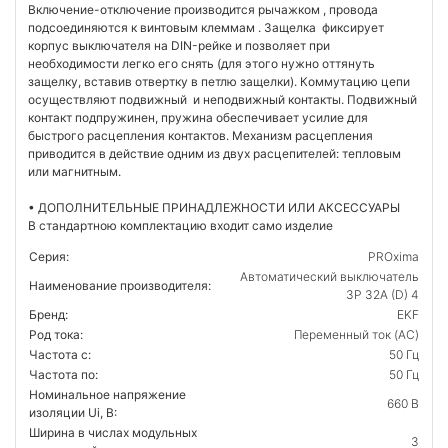
Включение-отключение производится рычажком , провода
подсоединяются к винтовым клеммам . Защелка фиксирует
корпус выключателя на DIN-рейке и позволяет при
необходимости легко его снять (для этого нужно оттянуть
защелку, вставив отвертку в петлю защелки). Коммутацию цепи
осуществляют подвижный и неподвижный контакты. Подвижный
контакт подпружинен, пружина обеспечивает усилие для
быстрого расцепления контактов. Механизм расцепления
приводится в действие одним из двух расцепителей: тепловым
или магнитным.
• ДОПОЛНИТЕЛЬНЫЕ ПРИНАДЛЕЖНОСТИ ИЛИ АКСЕССУАРЫ
В стандартною комплектацию входит само изделие
Серия:
PROxima
Автоматический выключатель
Наименование производителя:
3P 32А (D) 4
Бренд:
EKF
Род тока:
Переменный ток (AC)
Частота с:
50 Гц
Частота по:
50 Гц
Номинальное напряжение
660 В
изоляции Ui, В:
Ширина в числах модульных
3