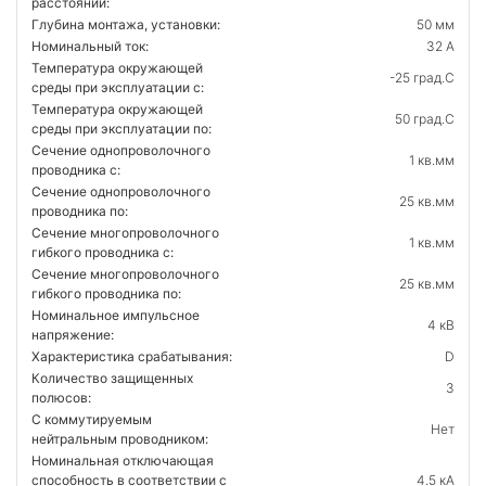
расстояний:
Глубина монтажа, установки:
50 мм
Номинальный ток:
32 А
Температура окружающей
-25 град.C
среды при эксплуатации с:
Температура окружающей
50 град.C
cреды при эксплуатации по:
Сечение однопроволочного
1 кв.мм
проводника с:
Сечение однопроволочного
25 кв.мм
проводника по:
Сечение многопроволочного
1 кв.мм
гибкого проводника с:
Сечение многопроволочного
25 кв.мм
гибкого проводника по:
Номинальное импульсное
4 кВ
напряжение:
Характеристика срабатывания:
D
Количество защищенных
3
полюсов:
С коммутируемым
Нет
нейтральным проводником:
Номинальная отключающая
способность в соответствии с
4.5 кА