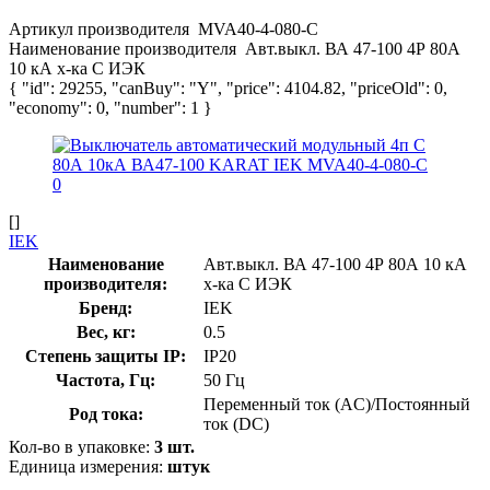
Артикул производителя
MVA40-4-080-C
Наименование производителя
Авт.выкл. ВА 47-100 4Р 80А
10 кА х-ка С ИЭК
{ "id": 29255, "canBuy": "Y", "price": 4104.82, "priceOld": 0,
"economy": 0, "number": 1 }
[]
IEK
Наименование
Авт.выкл. ВА 47-100 4Р 80А 10 кА
производителя:
х-ка С ИЭК
Бренд:
IEK
Вес, кг:
0.5
Степень защиты IP:
IP20
Частота, Гц:
50 Гц
Переменный ток (AC)/Постоянный
Род тока:
ток (DC)
Кол-во в упаковке:
3 шт.
Единица измерения:
штук