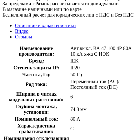
За пределами г.Рязань рассчитывается индивидуально
В магазине наличными или по карте
Безналичный расчет для юридических лиц с НДС и Без НДС
Описание и характеристики
Видео
Отзывы
Наименование
Авт.выкл. ВА 47-100 4Р 80А
производителя:
10 кА х-ка С ИЭК
Бренд:
IEK
Степень защиты IP:
IP20
Частота, Гц:
50 Гц
Переменный ток (AC)/
Род тока:
Постоянный ток (DC)
Ширина в числах
6
модульных расстояний:
Глубина монтажа,
74.3 мм
установки:
Номинальный ток:
80 А
Характеристика
C
срабатывания:
Номинальная отключающая