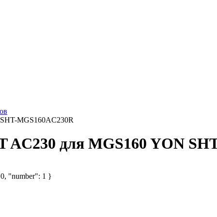
ов
N SHT-MGS160AC230R
HT AC230 для MGS160 YON S
 0, "number": 1 }