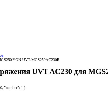
ов
ля MGS250 YON UVT-MGS250AC230R
апряжения UVT AC230 для M
 0, "number": 1 }