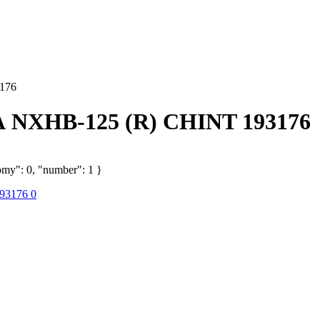
176
А NXHB-125 (R) CHINT 193176
omy": 0, "number": 1 }