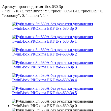
Артикул производителя
tb-s-630-3p
{ "id": 71073, "canBuy": "Y", "price": 60941.43, "priceOld": 0,
"economy": 0, "number": 1 }