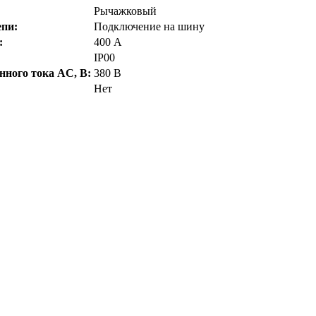
Рычажковый
епи:
Подключение на шину
:
400 А
IP00
ного тока AC, В:
380 В
Нет