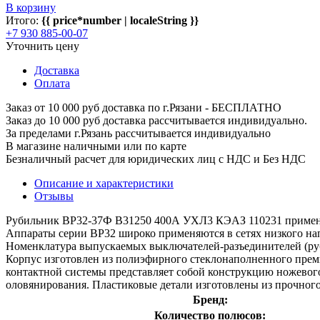
В корзину
Итого:
{{ price*number | localeString }}
+7 930 885-00-07
Уточнить цену
Доставка
Оплата
Заказ от 10 000 руб доставка по г.Рязани - БЕСПЛАТНО
Заказ до 10 000 руб доставка рассчитывается индивидуально.
За пределами г.Рязань рассчитывается индивидуально
В магазине наличными или по карте
Безналичный расчет для юридических лиц с НДС и Без НДС
Описание и характеристики
Отзывы
Рубильник ВР32-37Ф В31250 400А УХЛ3 КЭАЗ 110231 применяет
Аппараты серии ВР32 широко применяются в сетях низкого на
Номенклатура выпускаемых выключателей-разъединителей (руб
Корпус изготовлен из полиэфирного стеклонаполненного пре
контактной системы представляет собой конструкцию ножево
оловянирования. Пластиковые детали изготовлены из прочного
Бренд:
Количество полюсов: