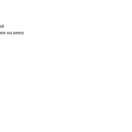
ый
ие на шину