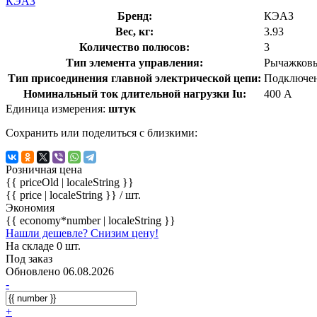
КЭАЗ
Бренд:
КЭАЗ
Вес, кг:
3.93
Количество полюсов:
3
Тип элемента управления:
Рычажков
Тип присоединения главной электрической цепи:
Подключен
Номинальный ток длительной нагрузки Iu:
400 А
Единица измерения:
штук
Сохранить или поделиться с близкими:
Розничная цена
{{ priceOld | localeString }}
{{ price | localeString }}
/ шт.
Экономия
{{ economy*number | localeString }}
Нашли дешевле? Снизим цену!
На складе 0 шт.
Под заказ
Обновлено 06.08.2026
-
+