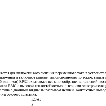
ся для включения/отключения переменного тока в устройствах
пряжения и включают разные типоисполнения по токам, видам 
ильников) ВР32 охватывает все многообразие исполнений, вос
микса ВМС с высокой теплостойкостью, высокими электроизоля
го типа с двойным видимым разрывом цепией. Контактные выво
 негорючего пластика.
КЭАЗ
3