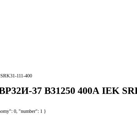
 SRK31-111-400
ВР32И-37 В31250 400А IEK SRK
nomy": 0, "number": 1 }