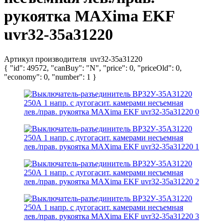
рукоятка MAXima EKF
uvr32-35a31220
Артикул производителя
uvr32-35a31220
{ "id": 49572, "canBuy": "N", "price": 0, "priceOld": 0,
"economy": 0, "number": 1 }