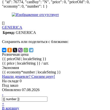
{ "id": 76774, "canBuy": "N", "price": 0, "priceOld": 0,
"economy": 0, "number": 1 }
[]
GENERICA
Бренд:
GENERICA
Сохранить или поделиться с близкими:
Розничная цена
{{ priceOld | localeString }}
{{ price | localeString }}
/ шт.
Экономия
{{ economy*number | localeString }}
Нашли дешевле? Снизим цену!
На складе 0
Под заказ
Обновлено 07.08.2026
-
+
В корзину