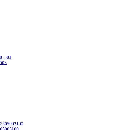
1503
305003100