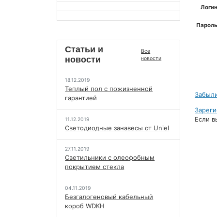
Логин
Пароль
Статьи и
Все
новости
новости
18.12.2019
Теплый пол с пожизненной
Забыли
гарантией
Зареги
Если в
11.12.2019
Светодиодные занавесы от Uniel
27.11.2019
Светильники с олеофобным
покрытием стекла
04.11.2019
Безгалогеновый кабельный
короб WDKH