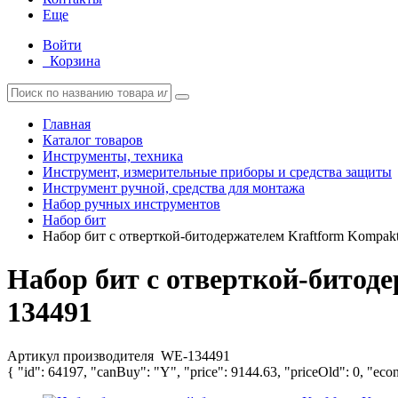
Еще
Войти
Корзина
Главная
Каталог товаров
Инструменты, техника
Инструмент, измерительные приборы и средства защиты
Инструмент ручной, средства для монтажа
Набор ручных инструментов
Набор бит
Набор бит с отверткой-битодержателем Kraftform Kompak
Набор бит с отверткой-битод
134491
Артикул производителя
WE-134491
{ "id": 64197, "canBuy": "Y", "price": 9144.63, "priceOld": 0, "eco