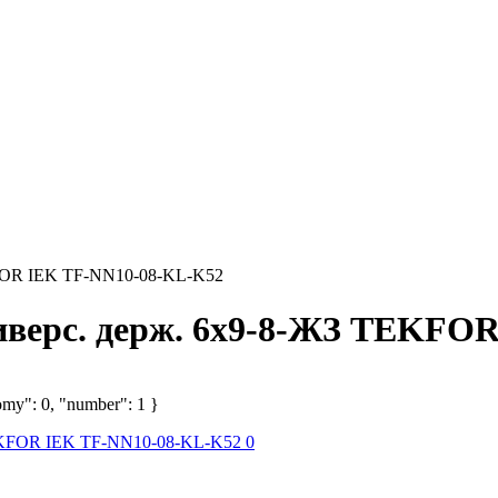
KFOR IEK TF-NN10-08-KL-K52
ниверс. держ. 6х9-8-ЖЗ TEKFO
omy": 0, "number": 1 }