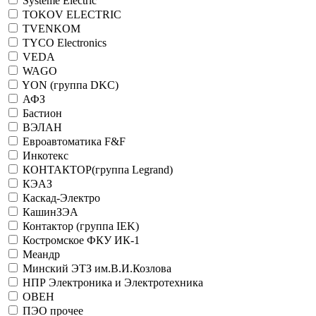
Systeme Electric
TOKOV ELECTRIC
TVENKOM
TYCO Electronics
VEDA
WAGO
YON (группа DKC)
АФЗ
Бастион
ВЭЛАН
Евроавтоматика F&F
Инкотекс
КОНТАКТОР(группа Legrand)
КЭАЗ
Каскад-Электро
КашинЗЭА
Контактор (группа IEK)
Костромское ФКУ ИК-1
Меандр
Минский ЭТЗ им.В.И.Козлова
НПР Электроника и Электротехника
ОВЕН
ПЭО прочее