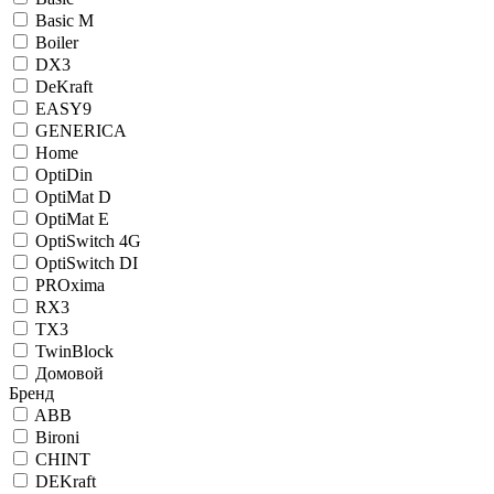
Basic M
Boiler
DX3
DeKraft
EASY9
GENERICA
Home
OptiDin
OptiMat D
OptiMat E
OptiSwitch 4G
OptiSwitch DI
PROxima
RX3
TX3
TwinBlock
Домовой
Бренд
ABB
Bironi
CHINT
DEKraft