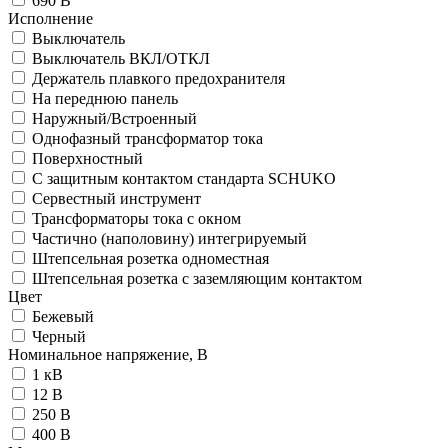
690 В
Исполнение
Выключатель
Выключатель ВКЛ/ОТКЛ
Держатель плавкого предохранителя
На переднюю панель
Наружный/Встроенный
Однофазный трансформатор тока
Поверхностный
С защитным контактом стандарта SCHUKO
Сервестный инструмент
Трансформаторы тока с окном
Частично (наполовину) интегрируемый
Штепсельная розетка одноместная
Штепсельная розетка с заземляющим контактом
Цвет
Бежевый
Черный
Номинальное напряжение, В
1 кВ
12 В
250 В
400 В