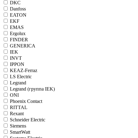
DKC
Danfoss
EATON
EKF
EMAS
Ergolux
FINDER
GENERICA
IEK
INVT
IPPON
KEAZ-Ferraz
LS Electric
Legrand
Legrand (группа IEK)
ONI
Phoenix Contact
RITTAL
Rexant
Schneider Electric
Siemens
SmartWatt