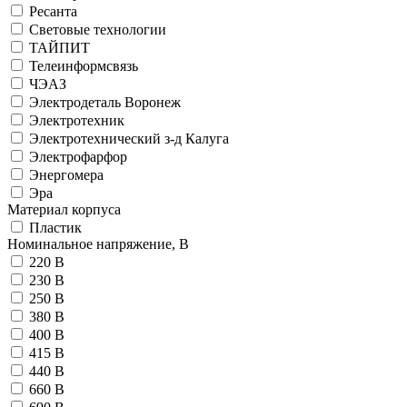
Ресанта
Световые технологии
ТАЙПИТ
Телеинформсвязь
ЧЭАЗ
Электродеталь Воронеж
Электротехник
Электротехнический з-д Калуга
Электрофарфор
Энергомера
Эра
Материал корпуса
Пластик
Номинальное напряжение, В
220 В
230 В
250 В
380 В
400 В
415 В
440 В
660 В