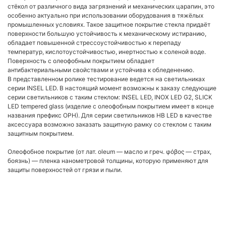
стёкол от различного вида загрязнений и механических царапин, это
особенно актуально при использовании оборудования в тяжёлых
промышленных условиях. Такое защитное покрытие стекла придаёт
поверхности большую устойчивость к механическому истиранию,
обладает повышенной стрессоустойчивостью к перепаду
температур, кислотоустойчивостью, инертностью к соленой воде.
Поверхность с олеофобным покрытием обладает
антибактериальными свойствами и устойчива к обледенению.
В представленном ролике тестирование ведется на светильниках
серии INSEL LED. В настоящий момент возможны к заказу следующие
серии светильников с таким стеклом: INSEL LED, INOX LED G2, SLICK
LED tempered glass (изделие с олеофобным покрытием имеет в конце
названия префикс OPH). Для серии светильников HB LED в качестве
аксессуара возможно заказать защитную рамку со стеклом с таким
защитным покрытием.
Олеофобное покрытие (от лат. oleum — масло и греч. φόβος — страх,
боязнь) — пленка нанометровой толщины, которую применяют для
защиты поверхностей от грязи и пыли.
ВОЗВРАТ К СПИСКУ