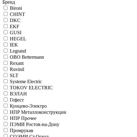
Бренд
Bironi
CHINT
DKC
EKF
GUSI
HEGEL
IEK
Legrand
OBO Bettermann
Rexant
Ruvinil
SLT
Systeme Electric
TOKOV ELECTRIC
ВЭЛАН
Гефест
Кунцево-Электро
НПР Металлоконструкции
НПР Прочее
ПЭМИ Ростов-на-Дону
Промрукав
СОЭМИ Ст.Оскол